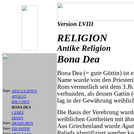
Version LVIII
RELIGION
Antike Religion
Bona Dea
Bona Dea (= gute Göttin) ist e
Name wurde von den Priesteri
Rom vermutlich seit dem 3.Jh
AESCULAPIUS
verbunden, als dessen Gattin (
APOLLO
lag in der Gewährung weiblich
BACCHUS
BONA DEA
Die Basis der Verehrung wurd
CERES
DIANA
weiblichen Gottheiten mit ähn
DIOSKUREN
Aus Griechenland wurde
Agat
DIS PATER
Reliefs identifiziert werden 