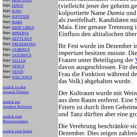
HERCULES
(vielleicht jener der geheim ge
IANUS
IUNO
kolportierte Name
Damia
und 
IUPPITER
als zweifelhaft. Kandidaten 
MARS
Maia. Eine genaue Trennung is
MERCURIUS
Einfluss den altitalischen über
MINERVA
NEPTUNUS
PROSERPINA
Ihr Fest wurde im Dezember im
QUIRINUS
imperium
besitzen musste. Di
SATURNUS
Frauen unter Beteiligung der
TELLUS
davon ausgeschlossen. Für de
VENUS
VESTA
Frau die Funktion während der
VOLCANUS
das Volk) abgehalten wurde.
zurück zu den
grossen Göttern
Der Kultraum wurde mit Wein
aus dem Raum entfernt. Eine S
zurück zur
Feiern ist durch ihren Gehei
Antiken Religion
und Tanz dürften aber eine gro
zurück zum
Religionsindex
Die Verehrung beschränkte si
zurück zum Index
Dezember. Dies zeigen zahlre