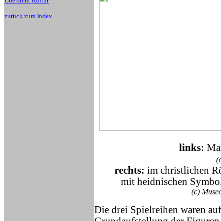
Übersicht Kultur
zurück zum Index
links:
Mar
(
rechts:
im christlichen R
mit heidnischen Symbo
(c) Museo
Die drei Spielreihen waren a