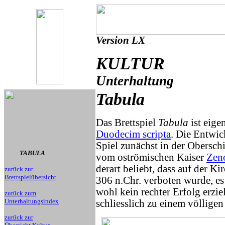
Version LX
KULTUR
Unterhaltung
Tabula
Das Brettspiel
Tabula
ist eige
Duodecim scripta
. Die Entwic
Spiel zunächst in der Oberschic
TABULA
vom oströmischen Kaiser
Zen
derart beliebt, dass auf der K
zurück zur
Brettspielübersicht
306 n.Chr. verboten wurde, es
wohl kein rechter Erfolg erzi
zurück zum
Unterhaltungsindex
schliesslich zu einem völligen
zurück zur