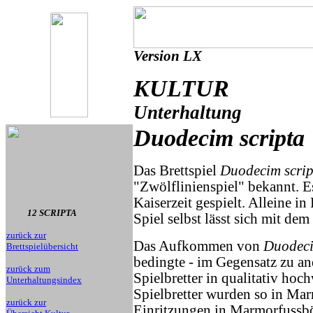
Version LX
KULTUR
Unterhaltung
Duodecim scripta
Das Brettspiel
Duodecim scrip
"Zwölflinienspiel" bekannt. 
Kaiserzeit gespielt. Alleine i
12 SCRIPTA
Spiel selbst lässt sich mit 
zurück zur
Das Aufkommen von
Duodeci
Brettspielübersicht
bedingte - im Gegensatz zu an
zurück zum
Spielbretter in qualitativ hoc
Unterhaltungsindex
Spielbretter wurden so in Mar
zurück zur
Einritzungen in Marmorfussböd