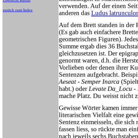
Übersicht Kultur
verwenden. Auf der einen Sei
zurück zum Index
anderen das
Ludus latrunculo
Auf dem Brett standen in der R
(Es gab auch einfachere Brett
geometrischen Figuren). Jedes
Summe ergab dies 36 Buchstab
gleichzusetzen ist. Der epigra
genormt waren, d.h. die Herste
Vorlieben oder denen ihrer Ku
Sentenzen aufgebracht. Beispi
Aeseat - Semper Inarca
(Spielt
habt.) oder
Levate Da_Locu - 
mache Platz. Du weisst nicht 
Gewisse Wörter kamen immer w
literarischen Vielfalt eine ge
Sentenz einmeisseln, die sich 
fassen liess, so rückte man ei
nach jeweils sechs Buchstaben