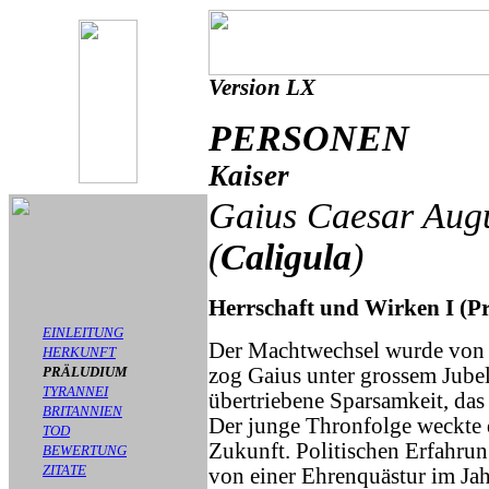
Version LX
PERSONEN
Kaiser
Gaius Caesar Aug
(
Caligula
)
Herrschaft und Wirken I (P
EINLEITUNG
Der Machtwechsel wurde von 
HERKUNFT
PRÄLUDIUM
zog Gaius unter grossem Jubel
TYRANNEI
übertriebene Sparsamkeit, das
BRITANNIEN
Der junge Thronfolge weckte d
TOD
Zukunft. Politischen Erfahrun
BEWERTUNG
ZITATE
von einer Ehrenquästur im Ja