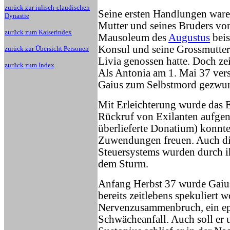
zurück zur iulisch-claudischen
Seine ersten Handlungen waren
Dynastie
Mutter und seines Bruders vo
zurück zum Kaiserindex
Mausoleum des
Augustus
beis
Konsul und seine Grossmutter A
zurück zur Übersicht Personen
Livia genossen hatte. Doch zei
zurück zum Index
Als Antonia am 1. Mai 37 verst
Gaius zum Selbstmord gezwu
Mit Erleichterung wurde das 
Rückruf von Exilanten aufgen
überlieferte Donatium) konnte
Zuwendungen freuen. Auch die
Steuersystems wurden durch i
dem Sturm.
Anfang Herbst 37 wurde Gaius
bereits zeitlebens spekuliert 
Nervenzusammenbruch, ein epil
Schwächeanfall. Auch soll er u